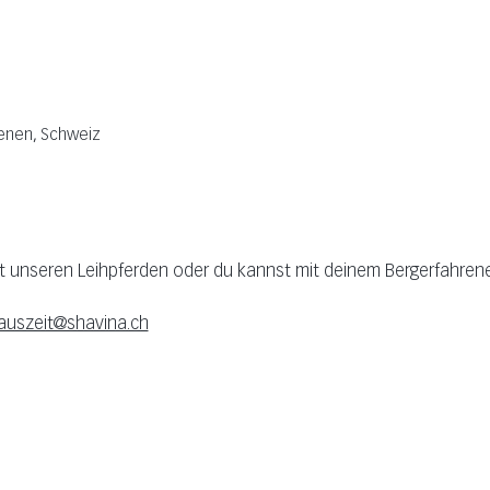
lenen, Schweiz
it unseren Leihpferden oder du kannst mit deinem Bergerfahren
auszeit@shavina.ch