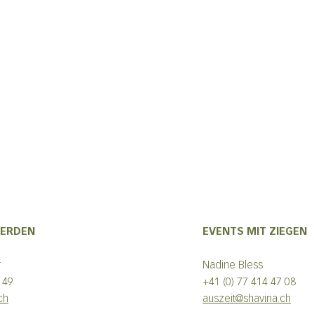
FERDEN
EVENTS MIT ZIEGEN
ehr
Nadine Bless
3 49
+41 (0) 77 414 47 08
ch
auszeit@shavina.ch