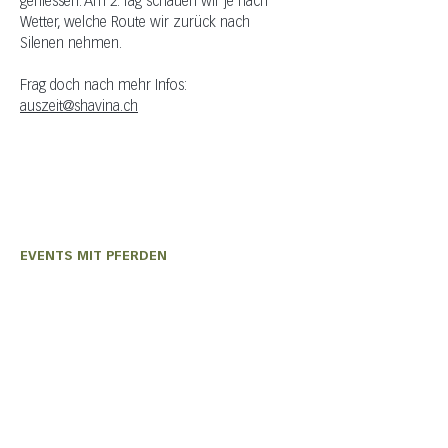
geniessen. Am 2. Tag schauen wir je nach 
Wetter, welche Route wir zurück nach 
Silenen nehmen.
Frag doch nach mehr Infos: 
auszeit@shavina.ch
EVENTS MIT PFERDEN
Olivia Wiederkehr
+41 (0) 76 331 33 49
auszeit@shavina.ch
EVENTS MIT ZIEGEN
Nadine Bless
+41 (0) 77 414 47 08