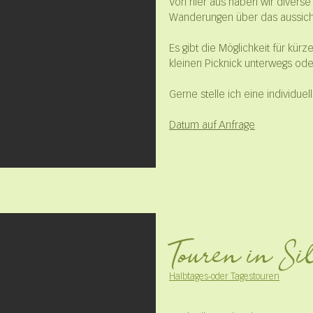
Von hier aus haben wir diverse
Wanderungen über das aussicht
Es gibt die Möglichkeit für kür
kleinen Picknick unterwegs oder
Gerne stelle ich eine individu
Datum auf Anfrage
Touren in S
Halbtages-oder Tagestouren