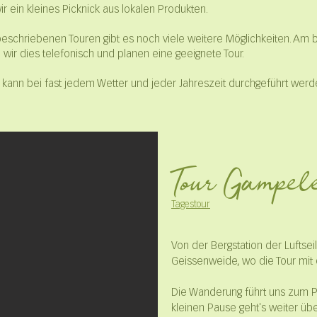
r ein kleines Picknick aus lokalen Produkten.
eschriebenen Touren gibt es noch viele weitere Möglichkeiten. Am 
wir dies telefonisch und planen eine geeignete Tour.
g kann bei fast jedem Wetter und jeder Jahreszeit durchgeführt wer
Tour
Gampel
Tagestour
Von der Bergstation der Luftseil
Geissenweide, wo die Tour mit
Die Wanderung führt uns zum P
kleinen Pause geht's weiter ü