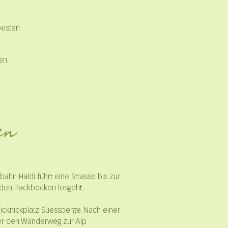
besten
den.
en
bahn Haldi führt eine Strasse bis zur
 den Packböcken losgeht.
icknickplatz Süessberge. Nach einer
ber den Wanderweg zur Alp