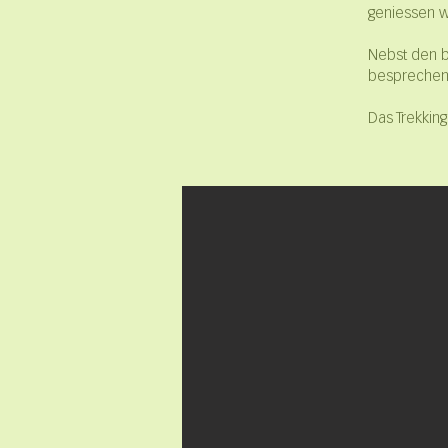
geniessen wi
Nebst den b
besprechen 
Das Trekkin