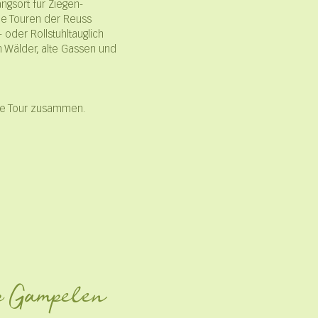
angsort für Ziegen-
he Touren der Reuss
 oder Rollstuhltauglich
h Wälder, alte Gassen und
elle Tour zusammen.
lp Gampelen