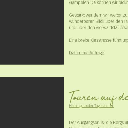
Gampelen. Da können wir pickn
Gestärkt wandern wir weiter zu
wunderbaren Blick über den Ta
und über den Vierwaldstätterse
Eine breite Kiesstrasse führt u
Datum auf
Anfrage
Touren auf 
Halbtages-oder Tagestouren
Der Ausgangsort ist die Bergstat