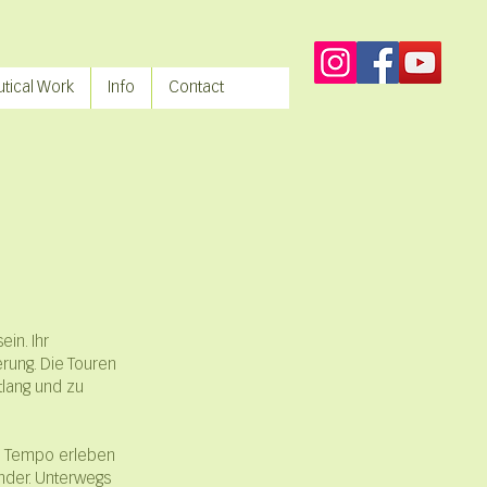
tical Work
Info
Contact
in. Ihr
rung. Die Touren
lang und zu
n Tempo erleben
nder. Unterwegs