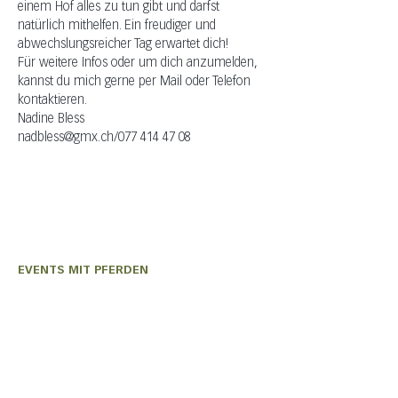
einem Hof alles zu tun gibt und darfst 
natürlich mithelfen. Ein freudiger und 
abwechslungsreicher Tag erwartet dich!
Für weitere Infos oder um dich anzumelden, 
kannst du mich gerne per Mail oder Telefon 
kontaktieren.
Nadine Bless
nadbless@gmx.ch/077 414 47 08
EVENTS MIT PFERDEN
Olivia Wiederkehr
+41 (0) 76 331 33 49
auszeit@shavina.ch
EVENTS MIT ZIEGEN