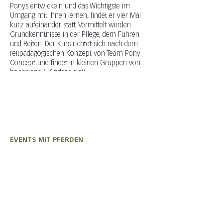
Ponys entwickeln und das Wichtigste im
Umgang mit ihnen lernen, findet er vier Mal
kurz aufeinander statt. Vermittelt werden
Grundkenntnisse in der Pflege, dem Führen
und Reiten. Der Kurs richtet sich nach dem
reitpädagogischen Konzept von Team Pony
Concept und findet in kleinen Gruppen von
höchstens 4 Kindern statt.
Auf Wunsch können danach weitere Kurse
oder geführte Ponyreiten besucht werden.
Der Preis für die 4 Kurse beträgt 200.-
Gerne erteile ich weitere Auskünfte.
Nadine Bless: 077 414 47 08/nadbless@gmx.ch
EVENTS MIT PFERDEN
Olivia Wiederkehr
+41 (0) 76 331 33 49
auszeit@shavina.ch
EVENTS MIT ZIEGEN