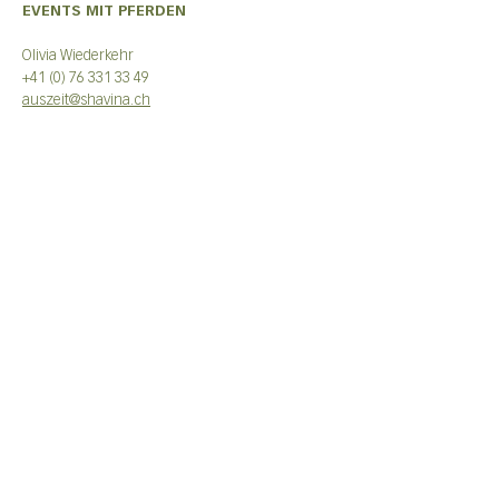
EVENTS MIT PFERDEN
Olivia Wiederkehr
+41 (0) 76 331 33 49
auszeit@shavina.ch
EVENTS MIT ZIEGEN
Nadine Bless
+41 (0) 77 414 47 08
auszeit@shavina.ch
ALLGEMEINE GESCHÄFTSBEDINGUNGEN
IMPRESSUM
Datenschutzerklärung
© 2025 by SHAVINA
© Fotos by SHAVINA und
Karlina Photography
© Videos by SHAVINA und Michael Anderegg