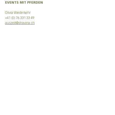
EVENTS MIT PFERDEN
Olivia Wiederkehr
+41 (0) 76 331 33 49
auszeit@shavina.ch
EVENTS MIT ZIEGEN
Nadine Bless
+41 (0) 77 414 47 08
auszeit@shavina.ch
ALLGEMEINE GESCHÄFTSBEDINGUNGEN
IMPRESSUM
Datenschutzerklärung
© 2025 by SHAVINA
© Fotos by SHAVINA und
Karlina Photography
© Videos by SHAVINA und Michael Anderegg