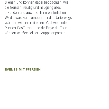
Silenen und können dabei beobachten, wie 
die Geissen freudig und neugierig alles 
erkunden und auch noch im winterlichen 
Wald etwas zum knabbern finden. Unterwegs 
wärmen wir uns mit einem Glühwein oder 
Punsch. Das Tempo und die länge der Tour 
können wir flexibel der Gruppe anpassen. 
EVENTS MIT PFERDEN
Olivia Wiederkehr
+41 (0) 76 331 33 49
auszeit@shavina.ch
EVENTS MIT ZIEGEN